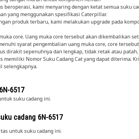
erus beroperasi, kami menyaring dengan ketat semua suku 
man yang menggunakan spesifikasi Caterpillar.
gan produk terbaru, kami melakukan upgrade pada kompo
ka core. Uang muka core tersebut akan dikembalikan set
enuhi syarat pengembalian uang muka core, core tersebut 
 dirakit sepenuhnya dan lengkap, tidak retak atau patah, 
s memiliki Nomor Suku Cadang Cat yang dapat diterima. Kr
il selengkapnya.
6N-6517
ntuk suku cadang ini.
suku cadang
6N-6517
itas untuk suku cadang ini.