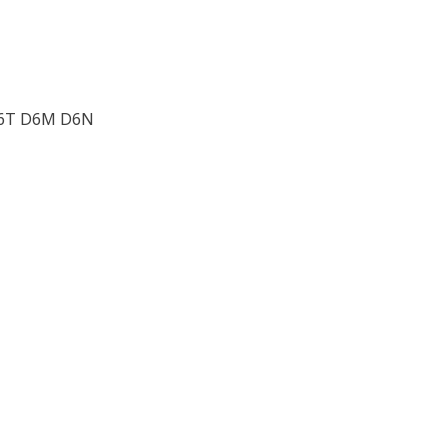
D6T D6M D6N