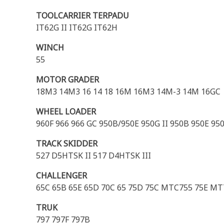
TOOLCARRIER TERPADU
IT62G II IT62G IT62H
WINCH
55
MOTOR GRADER
18M3 14M3 16 14 18 16M 16M3 14M-3 14M 16GC
WHEEL LOADER
960F 966 966 GC 950B/950E 950G II 950B 950E 95
TRACK SKIDDER
527 D5HTSK II 517 D4HTSK III
CHALLENGER
65C 65B 65E 65D 70C 65 75D 75C MTC755 75E M
TRUK
797 797F 797B