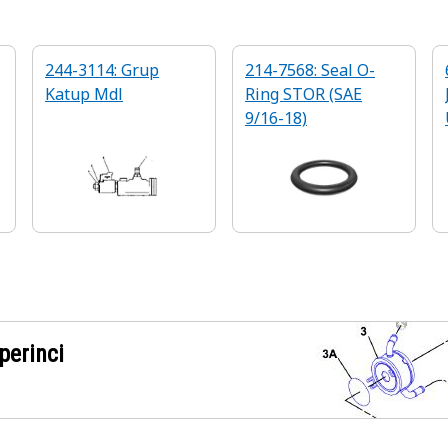
244-3114: Grup
214-7568: Seal O-
Katup Mdl
Ring STOR (SAE
9/16-18)
perinci