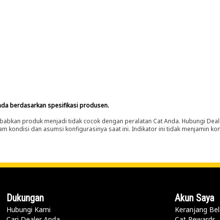
nda berdasarkan spesifikasi produsen.
abkan produk menjadi tidak cocok dengan peralatan Cat Anda. Hubungi Deal
m kondisi dan asumsi konfigurasinya saat ini. Indikator ini tidak menjamin k
Dukungan
Akun Saya
Hubungi Kami
Keranjang Bel
Cari Dealer Anda
Cat Rewards