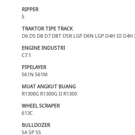
RIPPER
5
TRAKTOR TIPE TRACK
D6 D5 D8 D7 D8T D5R LGP D6N LGP D4H III D4
ENGINE INDUSTRI
C7.1
PIPELAYER
561N 561M
MUAT ANGKUT BUANG
R1300G R1300G II R1300
WHEEL SCRAPER
613C
BULLDOZER
5A 5P 5S