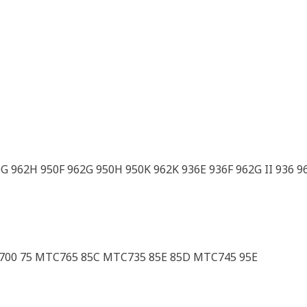
0G 962H 950F 962G 950H 950K 962K 936E 936F 962G II 936 9
T700 75 MTC765 85C MTC735 85E 85D MTC745 95E