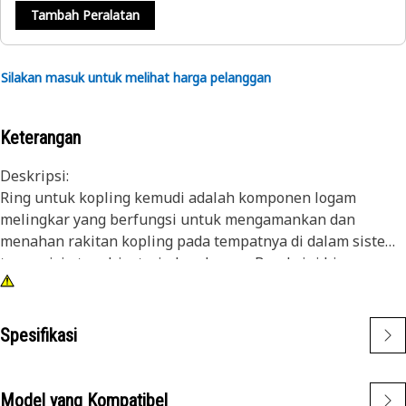
Tambah Peralatan
Silakan masuk untuk melihat harga pelanggan
Keterangan
Deskripsi:
Ring untuk kopling kemudi adalah komponen logam
melingkar yang berfungsi untuk mengamankan dan
menahan rakitan kopling pada tempatnya di dalam sistem
transmisi atau drivetrain kendaraan. Benda ini biasanya
dipasang di alur atau recess pada hub atau rumah kopling.
Cincin memberikan tekanan radial terhadap komponen
kopling, mencegahnya terlepas selama pengoperasian.
Spesifikasi
Atribut:
• Tahan terhadap tuntutan rakitan kopling dan
Model yang Kompatibel