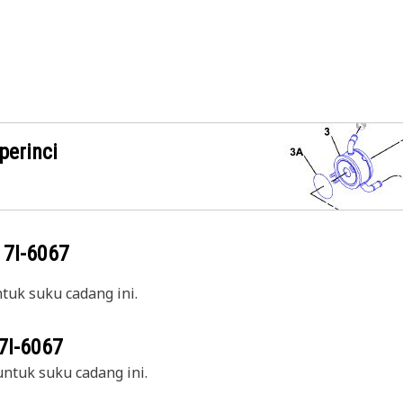
perinci
g
7I-6067
uk suku cadang ini.
7I-6067
ntuk suku cadang ini.