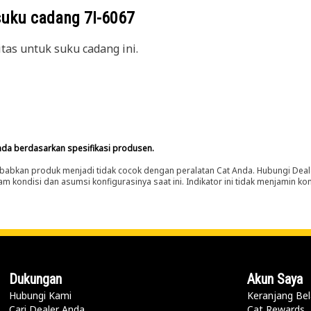
suku cadang
7I-6067
itas untuk suku cadang ini.
nda berdasarkan spesifikasi produsen.
abkan produk menjadi tidak cocok dengan peralatan Cat Anda. Hubungi Deal
m kondisi dan asumsi konfigurasinya saat ini. Indikator ini tidak menjamin k
Dukungan
Akun Saya
Hubungi Kami
Keranjang Bel
Cari Dealer Anda
Cat Rewards