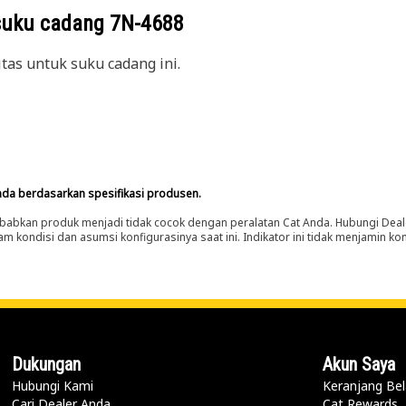
suku cadang
7N-4688
itas untuk suku cadang ini.
nda berdasarkan spesifikasi produsen.
abkan produk menjadi tidak cocok dengan peralatan Cat Anda. Hubungi Deal
m kondisi dan asumsi konfigurasinya saat ini. Indikator ini tidak menjamin k
Dukungan
Akun Saya
Hubungi Kami
Keranjang Bel
Cari Dealer Anda
Cat Rewards