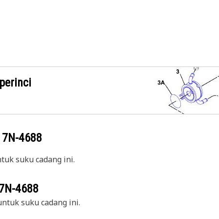
perinci
g
7N-4688
uk suku cadang ini.
7N-4688
ntuk suku cadang ini.