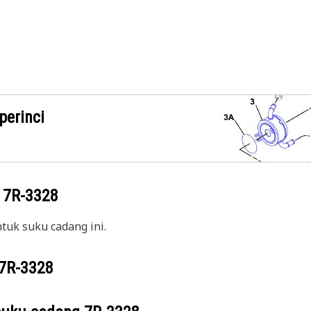
perinci
g
7R-3328
uk suku cadang ini.
7R-3328