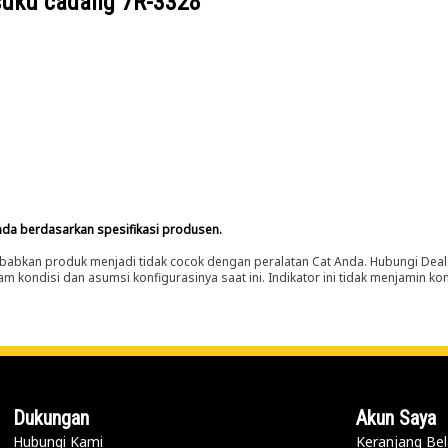
suku cadang
7R-3328
nda berdasarkan spesifikasi produsen.
abkan produk menjadi tidak cocok dengan peralatan Cat Anda. Hubungi Deal
m kondisi dan asumsi konfigurasinya saat ini. Indikator ini tidak menjamin k
Dukungan
Akun Saya
Hubungi Kami
Keranjang Bel