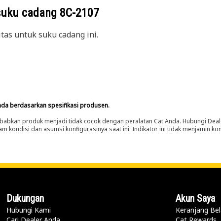
suku cadang
8C-2107
itas untuk suku cadang ini.
nda berdasarkan spesifikasi produsen.
abkan produk menjadi tidak cocok dengan peralatan Cat Anda. Hubungi Deal
m kondisi dan asumsi konfigurasinya saat ini. Indikator ini tidak menjamin k
Dukungan
Akun Saya
Hubungi Kami
Keranjang Bel
Cari Dealer Anda
Cat Rewards