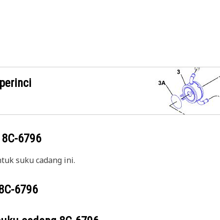
perinci
g
8C-6796
uk suku cadang ini.
8C-6796