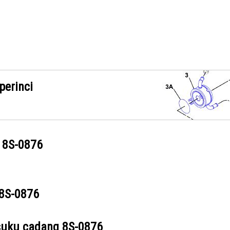
perinci
g
8S-0876
8S-0876
suku cadang
8S-0876