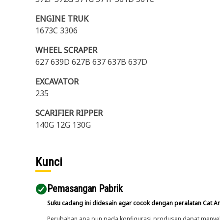
ENGINE TRUK
1673C 3306
WHEEL SCRAPER
627 639D 627B 637 637B 637D
EXCAVATOR
235
SCARIFIER RIPPER
140G 12G 130G
Kunci
Pemasangan Pabrik
Suku cadang ini didesain agar cocok dengan peralatan Cat A
Perubahan apa pun pada konfigurasi produsen dapat menyeb