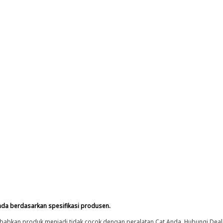
nda berdasarkan spesifikasi produsen.
abkan produk menjadi tidak cocok dengan peralatan Cat Anda. Hubungi Deal