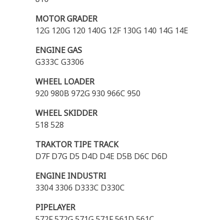
MOTOR GRADER
12G 120G 120 140G 12F 130G 140 14G 14E
ENGINE GAS
G333C G3306
WHEEL LOADER
920 980B 972G 930 966C 950
WHEEL SKIDDER
518 528
TRAKTOR TIPE TRACK
D7F D7G D5 D4D D4E D5B D6C D6D
ENGINE INDUSTRI
3304 3306 D333C D330C
PIPELAYER
572F 572G 571G 571F 561D 561C