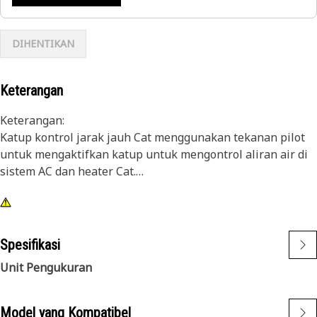
DIHENTIKAN
Keterangan
Keterangan:
Katup kontrol jarak jauh Cat menggunakan tekanan pilot
untuk mengaktifkan katup untuk mengontrol aliran air di
sistem AC dan heater Cat.
Atribusi:
• Rakitan katup berpelat seng
• Katup kontrol jarak jauh yang dioperasikan secara
Spesifikasi
hidraulik
Unit Pengukuran
Aplikasi:
Katup kontrol jarak jauh Cat digunakan di sistem AC dan
Model yang Kompatibel