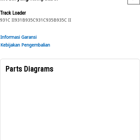
heater pada alat berat Cat.
Track Loader
931C II
931B
935C
931C
935B
935C II
Informasi Garansi
Kebijakan Pengembalian
Parts Diagrams