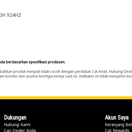
30H 924HZ
nda berdasarkan spesifikasi produsen.
abkan produk menjadi tidak cocok dengan peralatan Cat Anda. Hubungi Deal
m kondisi dan asumsi konfigurasinya saat ini. Indikator ini tidak menjamin k
Dukungan
Akun Saya
Hubungi Kami
Keranjang Bel
Cari Dealer Anda
Cat Rewards