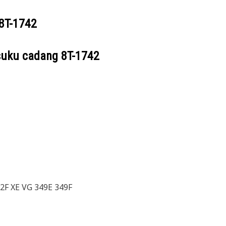
8T-1742
suku cadang
8T-1742
52F XE VG 349E 349F