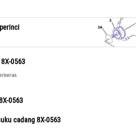
perinci
g
8X-0563
perkeras
8X-0563
suku cadang
8X-0563