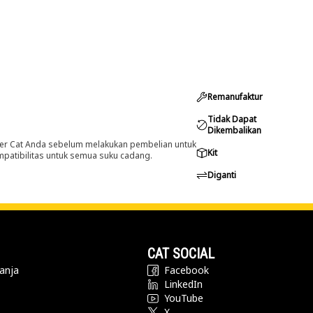
Remanufaktur
Tidak Dapat
Dikembalikan
er Cat Anda sebelum melakukan pembelian untuk
Kit
ompatibilitas untuk semua suku cadang.
Diganti
CAT SOCIAL
anja
Facebook
LinkedIn
YouTube
X