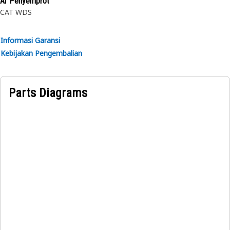
Ar Penyemprot
CAT WDS
Atribut:
• Diproduksi dengan spesifikasi akurat dan dirancang agar
Informasi Garansi
tahan lama, andal, dan produktif.
Kebijakan Pengembalian
• Terbuat dari material tahan lama yang memberikan
kekuatan dan resistansi terhadap korosi.
• Cincin jepit terkompresi dimasukkan ke dalam alur atau
Parts Diagrams
cekungan di lubang.
• Ring pass-through ⌀105mm tanpa mengambil set
permanen.
Aplikasi:
Ring Penahan Internal digunakan untuk mengamankan
dan menahan bearing bola di planetary transmisi.