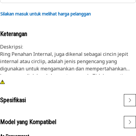
Silakan masuk untuk melihat harga pelanggan
Keterangan
Deskripsi:
Ring Penahan Internal, juga dikenal sebagai cincin jepit
internal atau circlip, adalah jenis pengencang yang
digunakan untuk mengamankan dan mempertahankan
komponen di dalam lubang atau rumah. Tidak seperti
cincin jepit eksternal yang pas di atas poros atau pin,
cincin jepit internal dipasang di dalam lubang atau alur
untuk menahan komponen di tempatnya. Tujuan utama
Spesifikasi
dari cincin jepit internal adalah untuk mencegah gerakan
aksial atau perpindahan komponen dalam lubang atau
rumah. Ring ini bertindak sebagai perangkat penahan,
Model yang Kompatibel
memegang komponen dengan aman seperti bearing,
poros, atau seal.