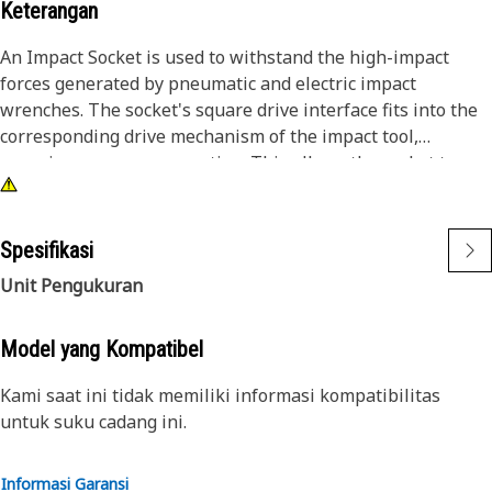
Keterangan
An Impact Socket is used to withstand the high-impact
forces generated by pneumatic and electric impact
wrenches. The socket's square drive interface fits into the
corresponding drive mechanism of the impact tool,
ensuring a secure connection. This allows the socket to
transfer maximum torque from the tool to the fastener,
making it necessary for tasks that require high force, such
as removing and securing large bolts and nuts. The impact-
Spesifikasi
resistant material of the socket resists deformation and
Unit Pengukuran
wear, ensuring a snug fit on fasteners.
Attributes:
Model yang Kompatibel
• Ensures optimal grip on fasteners to prevent slipping.
Kami saat ini tidak memiliki informasi kompatibilitas
• Allows for quick and efficient fastener removal and
untuk suku cadang ini.
installation.
• Provides a snug fit to minimize wobble during use.
• Suitable for use with the lift cylinders.
Informasi Garansi