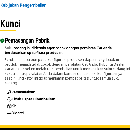
Kebijakan Pengembalian
Applications:
An Impact Socket is used in conjunction with impact
Kunci
wrenches for fastening operations on the equipment,
where the high-torque application is needed to secure and
remove large bolts and nuts.
Pemasangan Pabrik
Suku cadang ini didesain agar cocok dengan peralatan Cat Anda
berdasarkan spesifikasi produsen.
Perubahan apa pun pada konfigurasi produsen dapat menyebabkan
produk menjadi tidak cocok dengan peralatan Cat Anda. Hubungi Dealer
Cat Anda sebelum melakukan pembelian untuk memastikan suku cadang ini
sesuai untuk peralatan Anda dalam kondisi dan asumsi konfigurasinya
saat ini. Indikator ini tidak menjamin kompatibilitas untuk semua suku
cadang.
Remanufaktur
Tidak Dapat Dikembalikan
Kit
Diganti