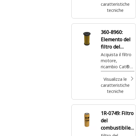
caratteristiche
tecniche
360-8960:
Elemento del
filtro del
carburante del
Acquista il filtro
motore,
motore
ricambio Cat®
360-8960, che
offre
Visualizza le
un'efficienza
caratteristiche
ultra-elevata per
tecniche
proteggere la
tua macchina e
assicurarne il
1R-0749:
Filtro
funzionamento
del
ottimale.
combustibile
secondario
Filtro del