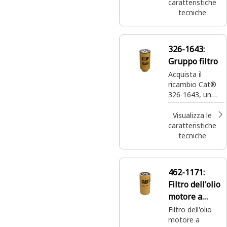
un'efficienza
caratteristiche
standard per
tecniche
proteggere il
motore della tua
macchina e
326-1643:
assicurarne il
Gruppo filtro
funzionamento
ottimale.
Acquista il
ricambio Cat®
326-1643, un
separatore
dell'acqua del
Visualizza le
combustibile ad
caratteristiche
alta efficienza,
tecniche
progettato per
eliminare il 100%
dell'acqua libera
462-1171:
e il 90%
Filtro dell'olio
dell'acqua
emulsionata,
motore a
oltre ai
efficienza
Filtro dell'olio
contaminanti di
motore a
standard
minori