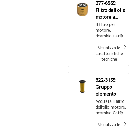
377-6969:
Filtro dell'olio
motore a
efficienza
Il filtro per
motore,
standard
ricambio Cat®
377-6969, offre
un'efficienza
Visualizza le
standard per
caratteristiche
proteggere il
tecniche
motore della tua
macchina e
assicurarne il
322-3155:
funzionamento
Gruppo
ottimale.
elemento
Acquista il filtro
dell'olio motore,
ricambio Cat®
322-3155, che
offre
Visualizza le