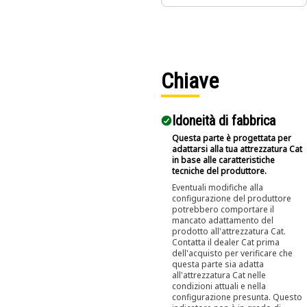
impieghi normali
perché
assicurano una
capacità e una
rapidità di
manutenzione
Chiave
maggiori.
Idoneità di fabbrica
Questa parte è progettata per
adattarsi alla tua attrezzatura Cat
in base alle caratteristiche
tecniche del produttore.
Eventuali modifiche alla
configurazione del produttore
potrebbero comportare il
mancato adattamento del
prodotto all'attrezzatura Cat.
Contatta il dealer Cat prima
dell'acquisto per verificare che
questa parte sia adatta
all'attrezzatura Cat nelle
condizioni attuali e nella
configurazione presunta. Questo