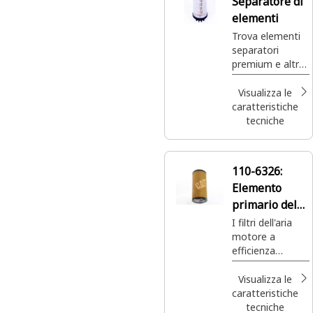
Separatore di
elementi
Trova elementi
separatori
premium e altro
ancora con Cat.
Esplora
Visualizza le
componenti
caratteristiche
affidabili per
tecniche
impieghi gravosi,
come alternatori
e batterie, in
110-6326:
base alle tue
Elemento
esigenze.
primario del
filtro dell'aria
I filtri dell'aria
motore a
efficienza
standard
offrono la
Visualizza le
soluzione
caratteristiche
migliore per le
tecniche