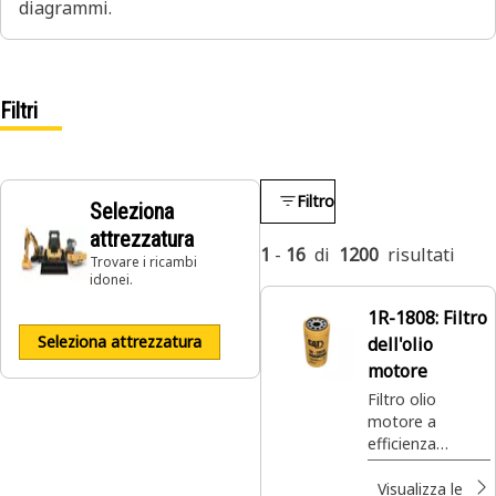
diagrammi.
Filtri
Filtro
Seleziona
attrezzatura
1
-
16
di
1200
risultati
Trovare i ricambi
idonei.
1R-1808:
Filtro
Seleziona attrezzatura
dell'olio
motore
Filtro olio
motore a
efficienza
avanzata
Visualizza le