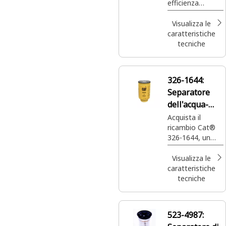
efficienza
dimensioni,
standard
contribuendo al
Visualizza le
contempo a
caratteristiche
prolungare la
tecniche
durata del filtro
secondario e
degli iniettori.
326-1644:
Separatore
dell'acqua-
combustibile
Acquista il
ricambio Cat®
326-1644, un
separatore
dell'acqua del
Visualizza le
combustibile ad
caratteristiche
alta efficienza
tecniche
progettato per
prolungare la
durata della tua
523-4987:
macchina Cat®.