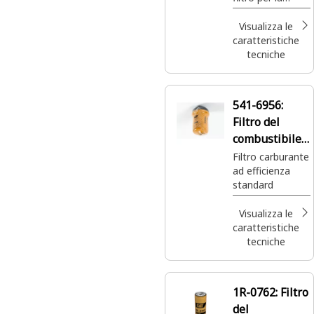
trasmissione che
offre protezione
Visualizza le
e durata per le
caratteristiche
tue macchine
tecniche
Caterpillar.
541-6956:
Filtro del
combustibile
motore
Filtro carburante
ad efficienza
standard
Visualizza le
caratteristiche
tecniche
1R-0762:
Filtro
del