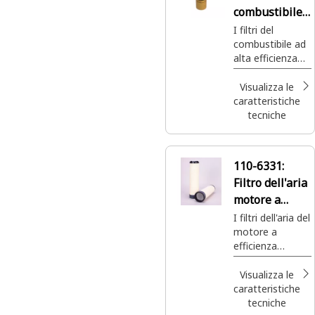
combustibile
motore
I filtri del
combustibile ad
alta efficienza
sono progettati
per rimuovere i
Visualizza le
contaminanti di
caratteristiche
piccole
tecniche
dimensioni,
proteggendo gli
iniettori
110-6331:
combustibile
Filtro dell'aria
sensibili e
facendoti
motore a
risparmiare
efficienza
I filtri dell'aria del
tempo e denaro
motore a
standard
evitando danni
efficienza
secondario
precoci e
standard sono
costose
l'opzione
Visualizza le
riparazioni.
migliore per le
caratteristiche
applicazioni per
tecniche