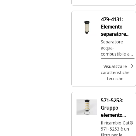
applicazioni di
servizio normale
e offrono
479-4131:
maggiore
Elemento
capacità e
rapidità di
separatore
manutenzione.
d'acqua
Separatore
acqua-
combustibile ad
altissima
efficienza
Visualizza le
caratteristiche
tecniche
571-5253:
Gruppo
elemento
filtro
Il ricambio Cat®
571-5253 è un
trasmissione
filtro per la