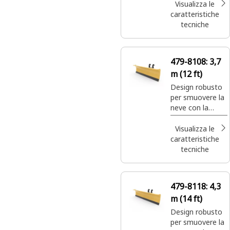
efficienza e
Visualizza le
potenza.
caratteristiche
tecniche
479-8108:
3,7
m (12 ft)
Design robusto
per smuovere la
neve con la
massima
efficienza e
Visualizza le
potenza.
caratteristiche
tecniche
479-8118:
4,3
m (14 ft)
Design robusto
per smuovere la