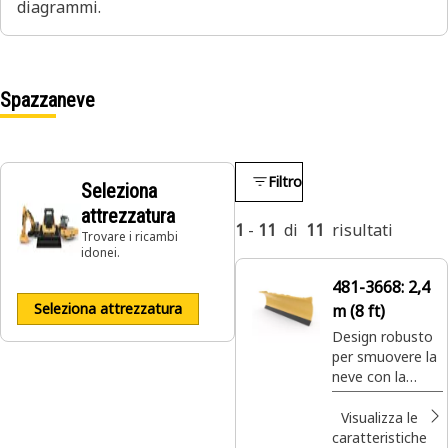
diagrammi.
Spazzaneve
Filtro
Seleziona
attrezzatura
1
-
11
di
11
risultati
Trovare i ricambi
idonei.
481-3668:
2,4
Seleziona attrezzatura
m (8 ft)
Design robusto
per smuovere la
neve con la
massima
efficienza e
Visualizza le
potenza.
caratteristiche