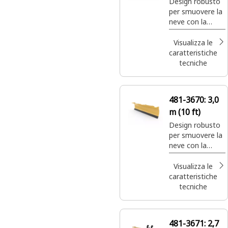
Design robusto
per smuovere la
neve con la
massima
efficienza e
Visualizza le
potenza.
caratteristiche
tecniche
481-3670:
3,0
m (10 ft)
Design robusto
per smuovere la
neve con la
massima
efficienza e
Visualizza le
potenza.
caratteristiche
tecniche
481-3671:
2,7