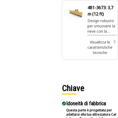
481-3673:
3,7
m (12 ft)
Design robusto
per smuovere la
neve con la
massima
efficienza e
Visualizza le
potenza.
caratteristiche
tecniche
Chiave
Idoneità di fabbrica
Questa parte è progettata per
adattarsi alla tua attrezzatura Cat