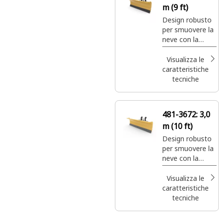
m (9 ft)
Design robusto
per smuovere la
neve con la
massima
efficienza e
Visualizza le
potenza.
caratteristiche
tecniche
481-3672:
3,0
m (10 ft)
Design robusto
per smuovere la
neve con la
massima
efficienza e
Visualizza le
potenza.
caratteristiche
tecniche