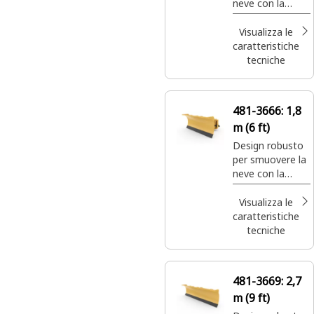
neve con la
massima
efficienza e
Visualizza le
potenza.
caratteristiche
tecniche
481-3666:
1,8
m (6 ft)
Design robusto
per smuovere la
neve con la
massima
efficienza e
Visualizza le
potenza.
caratteristiche
tecniche
481-3669:
2,7
m (9 ft)