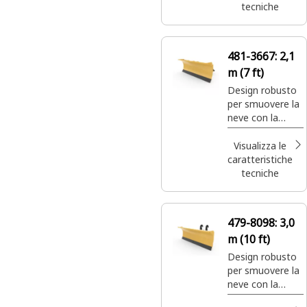
tecniche
481-3667:
2,1
m (7 ft)
Design robusto
per smuovere la
neve con la
massima
efficienza e
Visualizza le
potenza.
caratteristiche
tecniche
479-8098:
3,0
m (10 ft)
Design robusto
per smuovere la
neve con la
massima