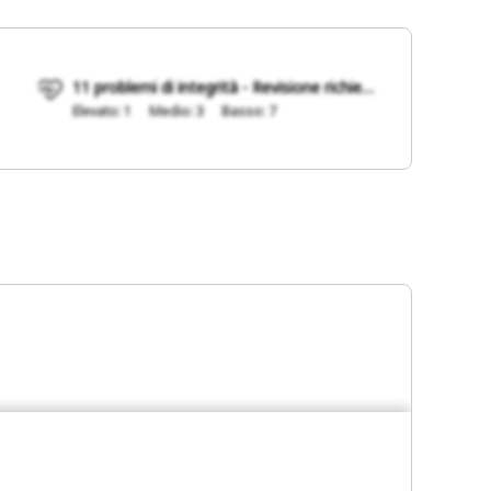
11 problemi di integrità - Revisione richiesta
Elevato: 1
Medio: 3
Basso: 7