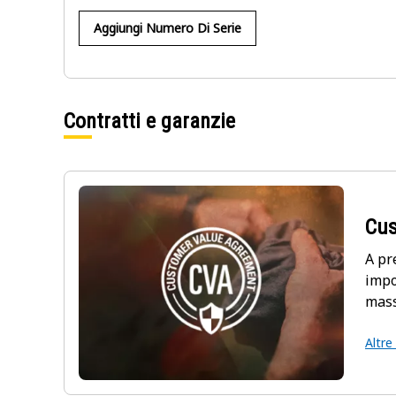
Aggiungi Numero Di Serie
Contratti e garanzie
Cus
A pr
impo
mass
Altre