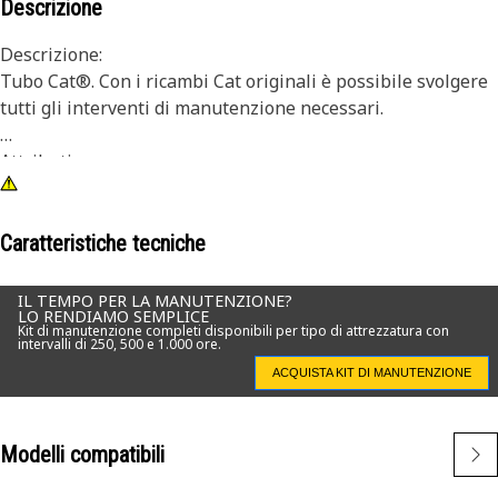
Descrizione
Descrizione:
Tubo Cat®. Con i ricambi Cat originali è possibile svolgere
tutti gli interventi di manutenzione necessari.
Attributi:
• Ricambio OEM diretto
Applicazioni:
Caratteristiche tecniche
• Per l'utilizzo in una varietà di applicazioni Cat.
IL TEMPO PER LA MANUTENZIONE?
LO RENDIAMO SEMPLICE
Kit di manutenzione completi disponibili per tipo di attrezzatura con
intervalli di 250, 500 e 1.000 ore.
ACQUISTA KIT DI MANUTENZIONE
Modelli compatibili