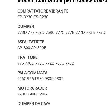
Modelli compatibili per il codice
068-6
COMPATTATORE VIBRANTE
CP-323C CS-323C
DUMPER
773D 777 769D 769C 777C 777B 777D 773B 775D
ASFALTATRICE
AP-800 AP-800B
TRATTORE
776 776D 776C 772B 768C 776B
PALA GOMMATA
966C 966R 930 930R 930T
MOTORGRADER
120G 140B 120B
DUMPER DA CAVA