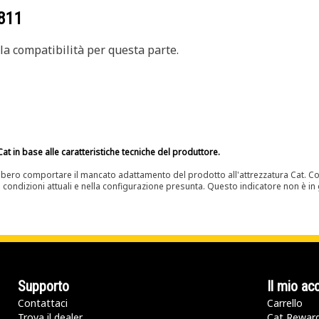
811
a compatibilità per questa parte.
at in base alle caratteristiche tecniche del produttore.
bero comportare il mancato adattamento del prodotto all'attrezzatura Cat. Con
e condizioni attuali e nella configurazione presunta. Questo indicatore non è in g
Supporto
Il mio ac
Contattaci
Carrello
Trova il dealer
Cat Rewar