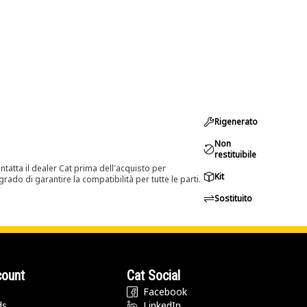
Rigenerato
Non
restituibile
tatta il dealer Cat prima dell'acquisto per
Kit
rado di garantire la compatibilità per tutte le parti.
Sostituito
count
Cat Social
Facebook
ds
LinkedIn