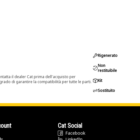
Rigenerato
Non
restituibile
tatta il dealer Cat prima dell'acquisto per
Kit
rado di garantire la compatibilità per tutte le parti.
Sostituito
count
Cat Social
Facebook
ds
LinkedIn