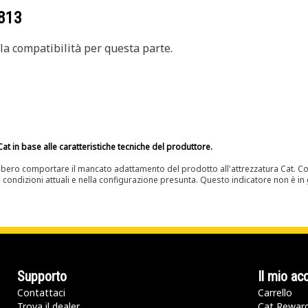
813
a compatibilità per questa parte.
at in base alle caratteristiche tecniche del produttore.
bero comportare il mancato adattamento del prodotto all'attrezzatura Cat. Con
e condizioni attuali e nella configurazione presunta. Questo indicatore non è in g
Supporto
Il mio ac
Contattaci
Carrello
Trova il dealer
Cat Rewar