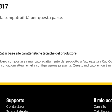
817
a compatibilità per questa parte.
at in base alle caratteristiche tecniche del produttore.
bero comportare il mancato adattamento del prodotto all'attrezzatura Cat. Con
e condizioni attuali e nella configurazione presunta. Questo indicatore non è in g
Supporto
Il mio ac
Contattaci
Carrello
Trova il dealer
Cat Rewar