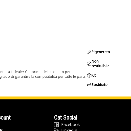
Rigenerato
Non
restituibile
tatta il dealer Cat prima dell'acquisto per
Kit
rado di garantire la compatibilità per tutte le parti.
Sostituito
count
Cat Social
Facebook
ds
LinkedIn