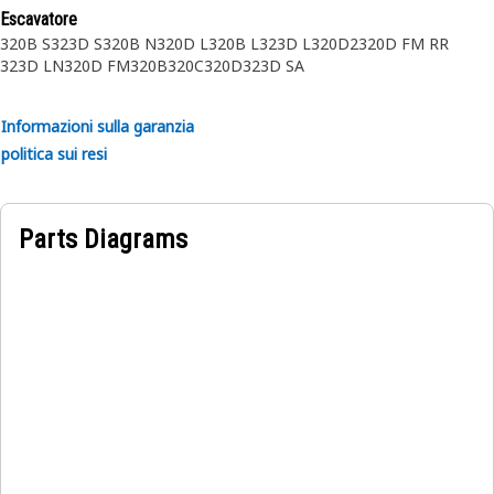
Escavatore
320B S
323D S
320B N
320D L
320B L
323D L
320D2
320D FM RR
323D LN
320D FM
320B
320C
320D
323D SA
Informazioni sulla garanzia
politica sui resi
Parts Diagrams