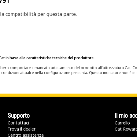
791
a compatibilità per questa parte.
at in base alle caratteristiche tecniche del produttore.
bero comportare il mancato adattamento del prodotto all'attrezzatura Cat. Con
e condizioni attuali e nella configurazione presunta. Questo indicatore non è in g
Supporto
Il mio ac
Contattaci
Carrello
Trova il dealer
Cat Rewar
Centro assistenza