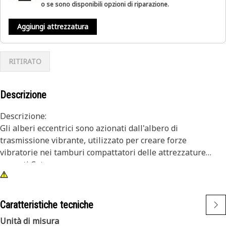
o se sono disponibili opzioni di riparazione.
Aggiungi attrezzatura
RITIRATO
Descrizione
Descrizione:
Gli alberi eccentrici sono azionati dall'albero di
trasmissione vibrante, utilizzato per creare forze
vibratorie nei tamburi compattatori delle attrezzature
pesanti Cat.
Attributi:
• Albero in ghisa
Caratteristiche tecniche
• Scanalatura interna Numero di denti: 14
Unità di misura