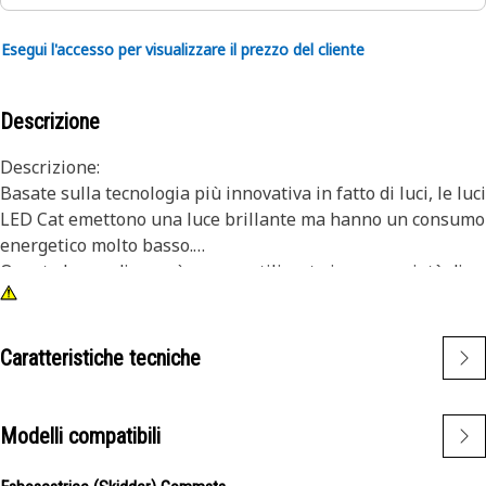
Esegui l'accesso per visualizzare il prezzo del cliente
Descrizione
Descrizione:
Basate sulla tecnologia più innovativa in fatto di luci, le luci
LED Cat emettono una luce brillante ma hanno un consumo
energetico molto basso.
Questa lampadina può essere utilizzata in una varietà di
macchine Cat, assicurando durata e versatilità.
Attributi:
• Lampadina LED verde
Caratteristiche tecniche
• Dimensioni lampadina T-3 1/4• 24 V
• 24 V
• Base a baionetta
Modelli compatibili
• Dimensioni base A-1
• Lampadina singola/diffusore