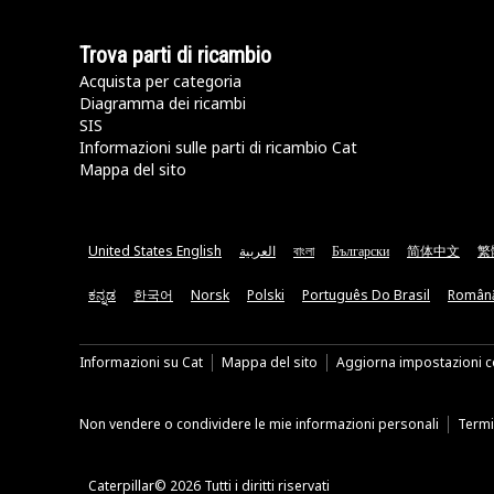
Trova parti di ricambio
Acquista per categoria
Diagramma dei ricambi
SIS
Informazioni sulle parti di ricambio Cat
Mappa del sito
United States English
العربية
বাংলা
Български
简体中文
繁
ಕನ್ನಡ
한국어
Norsk
Polski
Português Do Brasil
Român
Informazioni su Cat
Mappa del sito
Aggiorna impostazioni c
Non vendere o condividere le mie informazioni personali
Termin
Caterpillar© 2026 Tutti i diritti riservati