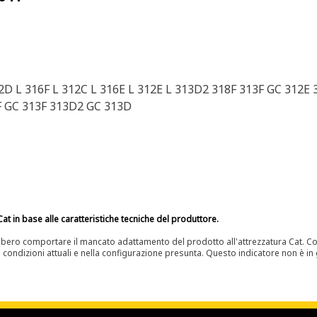
2D L 316F L 312C L 316E L 312E L 313D2 318F 313F GC 312E
F GC 313F 313D2 GC 313D
at in base alle caratteristiche tecniche del produttore.
bero comportare il mancato adattamento del prodotto all'attrezzatura Cat. Con
e condizioni attuali e nella configurazione presunta. Questo indicatore non è in g