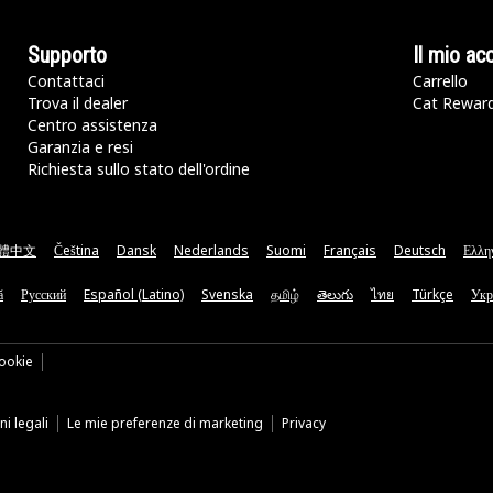
Supporto
Il mio ac
Contattaci
Carrello
Trova il dealer
Cat Rewar
Centro assistenza
Garanzia e resi
Richiesta sullo stato dell'ordine
體中文
Čeština
Dansk
Nederlands
Suomi
Français
Deutsch
Ελλη
ă
Русский
Español (Latino)
Svenska
தமிழ்
తెలుగు
ไทย
Türkçe
Укр
ookie
i legali
Le mie preferenze di marketing
Privacy