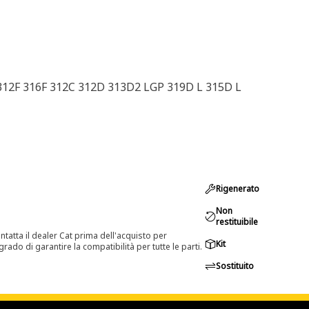
 312F 316F 312C 312D 313D2 LGP 319D L 315D L
Rigenerato
Non
restituibile
tatta il dealer Cat prima dell'acquisto per
Kit
rado di garantire la compatibilità per tutte le parti.
Sostituito