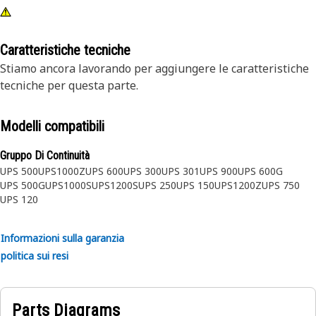
Caratteristiche tecniche
Stiamo ancora lavorando per aggiungere le caratteristiche
tecniche per questa parte.
Modelli compatibili
Gruppo Di Continuità
UPS 500
UPS1000Z
UPS 600
UPS 300
UPS 301
UPS 900
UPS 600G
UPS 500G
UPS1000S
UPS1200S
UPS 250
UPS 150
UPS1200Z
UPS 750
UPS 120
Informazioni sulla garanzia
politica sui resi
Parts Diagrams