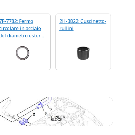
7F-7782: Fermo
2H-3822: Cuscinetto-
circolare in acciaio
rullini
del diametro esterno
di 52,37 mm