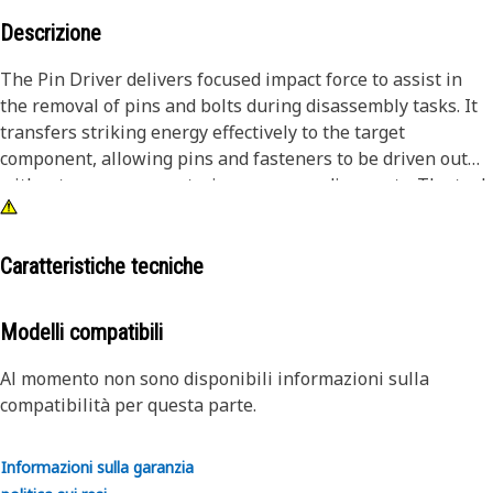
Descrizione
The Pin Driver delivers focused impact force to assist in
the removal of pins and bolts during disassembly tasks. It
transfers striking energy effectively to the target
component, allowing pins and fasteners to be driven out
without unnecessary strain on surrounding parts. The tool
helps reduce manual effort by guiding force directly to the
intended point of contact, improving accuracy during
removal operations. It supports safer handling by
Caratteristiche tecniche
providing a stable interface between the striking tool and
the fastener, reducing the chances of slipping.
Modelli compatibili
Attributes:
Al momento non sono disponibili informazioni sulla
• Helps prevent damage to surrounding components during
compatibilità per questa parte.
impact.
• Suitable for removing pins and bolts greater than 3 inch
Informazioni sulla garanzia
and up to 4 inch (101.6 mm) in diameter.