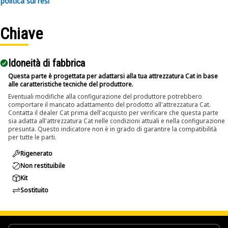
politica sui resi
• Supports accurate alignment during pin removal tasks.
• Improves consistency in repeated removal operations.
Chiave
Applications:
The Pin Driver is used during maintenance and
Idoneità di fabbrica
disassembly tasks where pins and bolts need to be
removed, and allows controlled force application to drive
Questa parte è progettata per adattarsi alla tua attrezzatura Cat in base
alle caratteristiche tecniche del produttore.
out pins and bolts without affecting nearby components.
Eventuali modifiche alla configurazione del produttore potrebbero
comportare il mancato adattamento del prodotto all'attrezzatura Cat.
Contatta il dealer Cat prima dell'acquisto per verificare che questa parte
sia adatta all'attrezzatura Cat nelle condizioni attuali e nella configurazione
presunta. Questo indicatore non è in grado di garantire la compatibilità
per tutte le parti.
Rigenerato
Non restituibile
Kit
Sostituito