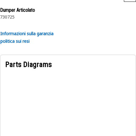
Designed for use in extremely tough conditions.
Dumper Articolato
730
725
Informazioni sulla garanzia
politica sui resi
Parts Diagrams