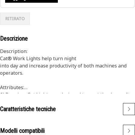
RITIRATO
Descrizione
Description:
Cat® Work Lights help turn night
into day and increase productivity of both machines and
operators.
Attributes:
1) Premium Cat Lights are designed to meet the demanding
vibration levels of both large and small machines
Caratteristiche tecniche
2)Cat Lights are adaptable to other machines in your fleet,
and can be retrofitted to older machines
Modelli compatibili
Application: