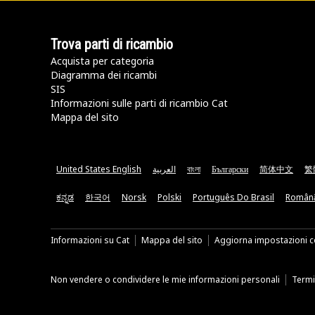
Trova parti di ricambio
Acquista per categoria
Diagramma dei ricambi
SIS
Informazioni sulle parti di ricambio Cat
Mappa del sito
United States English
العربية
বাংলা
Български
简体中文
繁
ಕನ್ನಡ
한국어
Norsk
Polski
Português Do Brasil
Român
Informazioni su Cat
Mappa del sito
Aggiorna impostazioni c
Non vendere o condividere le mie informazioni personali
Termin