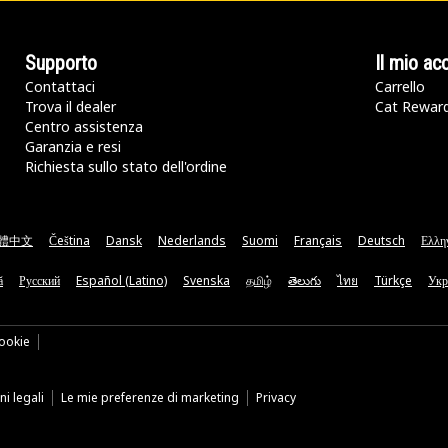
Supporto
Il mio ac
Contattaci
Carrello
Trova il dealer
Cat Rewar
Centro assistenza
Garanzia e resi
Richiesta sullo stato dell'ordine
體中文
Čeština
Dansk
Nederlands
Suomi
Français
Deutsch
Ελλη
ă
Русский
Español (Latino)
Svenska
தமிழ்
తెలుగు
ไทย
Türkçe
Укр
ookie
i legali
Le mie preferenze di marketing
Privacy