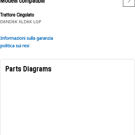
Modelli compatibili
Trattore Cingolato
D6N
D6K XL
D6K LGP
Informazioni sulla garanzia
politica sui resi
Parts Diagrams