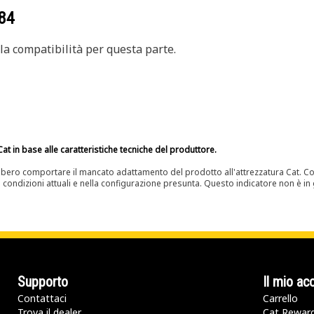
84
a compatibilità per questa parte.
at in base alle caratteristiche tecniche del produttore.
bero comportare il mancato adattamento del prodotto all'attrezzatura Cat. Con
e condizioni attuali e nella configurazione presunta. Questo indicatore non è in g
Supporto
Il mio ac
Contattaci
Carrello
Trova il dealer
Cat Rewar