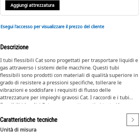
Aggiungi attrezzatura
Esegui l'accesso per visualizzare il prezzo del cliente
Descrizione
I tubi flessibili Cat sono progettati per trasportare liquidi e
gas attraverso i sistemi delle macchine. Questi tubi
flessibili sono prodotti con materiali di qualità superiore in
grado di resistere a pressioni specifiche, tollerare le
vibrazioni e soddisfare i requisiti di flusso delle
attrezzature per impieghi gravosi Cat. I raccordi e i tubi
flessibili idraulici Cat vengono sottoposti ai test più
rigorosi del settore. Ogni combinazione di tubo e raccordo
Caratteristiche tecniche
viene testata come sistema per assicurarne la massima
sicurezza e la massima affidabilità.
Unità di misura
Il tubo flessibile viene prodotto da un tubo in gomma