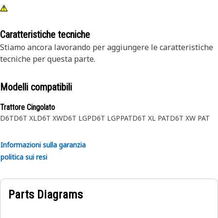
Caratteristiche tecniche
Stiamo ancora lavorando per aggiungere le caratteristiche
tecniche per questa parte.
Modelli compatibili
Trattore Cingolato
D6T
D6T XL
D6T XW
D6T LGP
D6T LGPPAT
D6T XL PAT
D6T XW PAT
Informazioni sulla garanzia
politica sui resi
Parts Diagrams