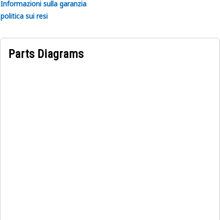
Informazioni sulla garanzia
politica sui resi
Applicazione:
I controller elettronici Cat sono utilizzati per gestire i
sistemi dei motori secondo necessità. Per ulteriori
Parts Diagrams
informazioni, consultate il manuale del proprietario o
rivolgetevi al vostro dealer Cat. I componenti Cat sono
destinati all'uso per impieghi gravosi con vibrazioni
elevate, urti, temperature di funzionamento estreme,
sbalzi di temperatura, shock termici, umidità, corrosione ed
eccessiva esposizione alla polvere.