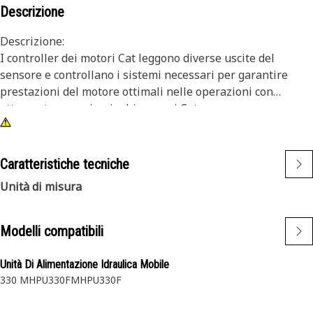
Descrizione
Descrizione:
I controller dei motori Cat leggono diverse uscite del
sensore e controllano i sistemi necessari per garantire
prestazioni del motore ottimali nelle operazioni con
attrezzature per impieghi gravosi Cat.
Attributi:
• Controller in alluminio pressofuso
Caratteristiche tecniche
• Controllo programmabile
Unità di misura
• Verificati per resistere a pressione elevata
• Due collegamenti a 86 pin, uno con tappo per ridurre i
collegamenti a pin
Modelli compatibili
• Raffreddamento con fluido
• Etichettati, con numero di serie e parte
Unità Di Alimentazione Idraulica Mobile
• Progettati per funzionare all'unisono con il resto dei
330 MHPU
330FMHPU
330F
componenti Cat, massimizzando il potenziale delle
attrezzature.