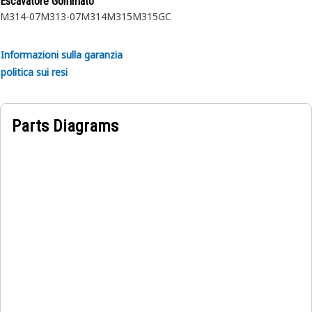
Escavatore Gommato
M314-07
M313-07
M314
M315
M315GC
Informazioni sulla garanzia
politica sui resi
Parts Diagrams