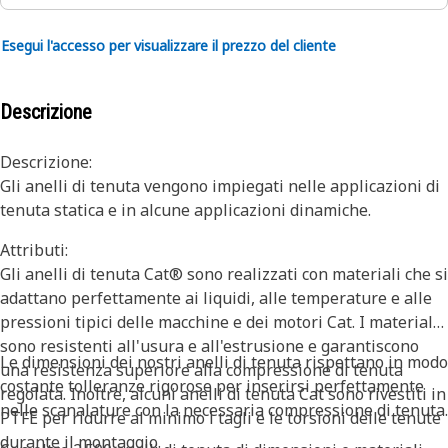
Esegui l'accesso per visualizzare il prezzo del cliente
Descrizione
Descrizione:
Gli anelli di tenuta vengono impiegati nelle applicazioni di
tenuta statica e in alcune applicazioni dinamiche.
Attributi:
Gli anelli di tenuta Cat® sono realizzati con materiali che si
adattano perfettamente ai liquidi, alle temperature e alle
pressioni tipici delle macchine e dei motori Cat. I materiali
sono resistenti all'usura e all'estrusione e garantiscono
Le dimensioni dei nostri anelli di tenuta rispettano in modo
una resistenza superiore alla compressione di tenuta
costante tolleranze rigorose per inserirsi perfettamente
regolata. Inoltre, alcuni anelli di tenuta Cat sono rivestiti in
nelle scanalature con la necessaria compressione di tenuta.
PTFE per ridurre al minimo i tagli e le torsioni delle tenute
durante il montaggio.