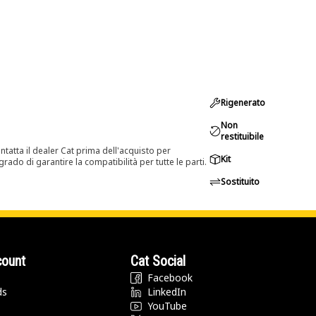
Rigenerato
Non
restituibile
tatta il dealer Cat prima dell'acquisto per
Kit
rado di garantire la compatibilità per tutte le parti.
Sostituito
count
Cat Social
Facebook
ds
LinkedIn
YouTube