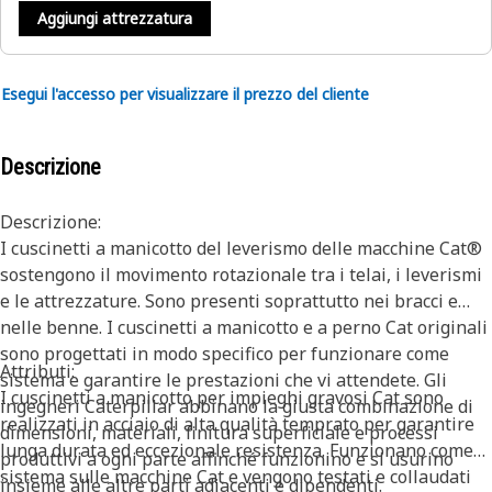
Aggiungi attrezzatura
Esegui l'accesso per visualizzare il prezzo del cliente
Descrizione
Descrizione:
I cuscinetti a manicotto del leverismo delle macchine Cat®
sostengono il movimento rotazionale tra i telai, i leverismi
e le attrezzature. Sono presenti soprattutto nei bracci e
nelle benne. I cuscinetti a manicotto e a perno Cat originali
sono progettati in modo specifico per funzionare come
Attributi:
sistema e garantire le prestazioni che vi attendete. Gli
I cuscinetti a manicotto per impieghi gravosi Cat sono
ingegneri Caterpillar abbinano la giusta combinazione di
realizzati in acciaio di alta qualità temprato per garantire
dimensioni, materiali, finitura superficiale e processi
lunga durata ed eccezionale resistenza. Funzionano come
produttivi a ogni parte affinché funzionino e si usurino
sistema sulle macchine Cat e vengono testati e collaudati
insieme alle altre parti adiacenti e dipendenti.