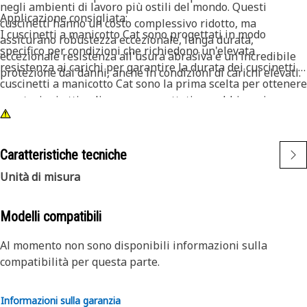
negli ambienti di lavoro più ostili del mondo. Questi
Applicazione consigliata:
cuscinetti hanno un costo complessivo ridotto, ma
I cuscinetti a manicotto Cat sono progettati in modo
assicurano robustezza eccezionale, lunga durata,
specifico per condizioni che richiedono un'elevata
eccezionale resistenza all'usura abrasiva e un'incredibile
resistenza ai carichi per garantire la durata dei cuscinetti. I
protezione dai danni, anche in condizioni di carichi elevati.
cuscinetti a manicotto Cat sono la prima scelta per ottenere
prestazioni ottimali e sono progettati per abbinarsi
perfettamente al perno a contatto.
Caratteristiche tecniche
Unità di misura
Modelli compatibili
Al momento non sono disponibili informazioni sulla
compatibilità per questa parte.
Informazioni sulla garanzia