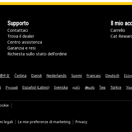
Supporto
Il mio ac
Contattaci
Carrello
Trova il dealer
Cat Rewar
Centro assistenza
Garanzia e resi
Richiesta sullo stato dell'ordine
體中文
Čeština
Dansk
Nederlands
Suomi
Français
Deutsch
Ελλη
ă
Русский
Español (Latino)
Svenska
தமிழ்
తెలుగు
ไทย
Türkçe
Укр
ookie
i legali
Le mie preferenze di marketing
Privacy