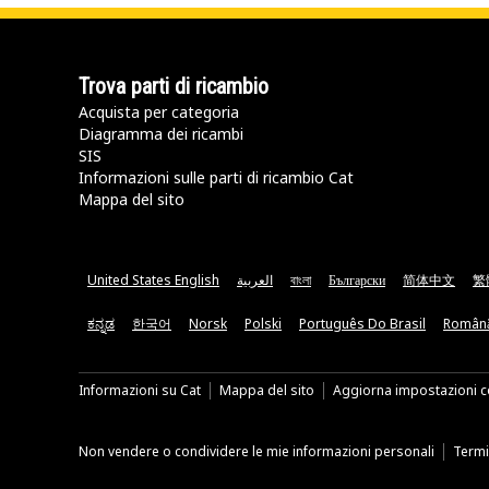
Trova parti di ricambio
Acquista per categoria
Diagramma dei ricambi
SIS
Informazioni sulle parti di ricambio Cat
Mappa del sito
United States English
العربية
বাংলা
Български
简体中文
繁
ಕನ್ನಡ
한국어
Norsk
Polski
Português Do Brasil
Român
Informazioni su Cat
Mappa del sito
Aggiorna impostazioni c
Non vendere o condividere le mie informazioni personali
Termin