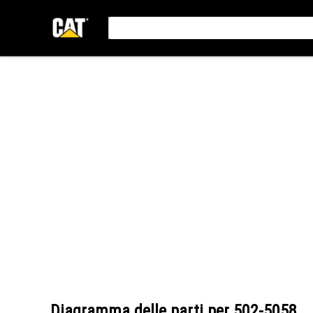
Diagramma delle parti per
502-5058