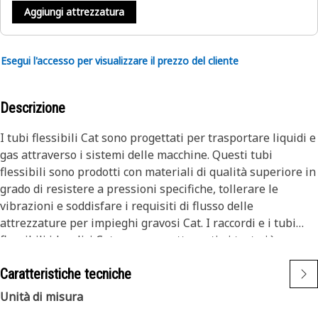
Aggiungi attrezzatura
Esegui l'accesso per visualizzare il prezzo del cliente
Descrizione
I tubi flessibili Cat sono progettati per trasportare liquidi e
gas attraverso i sistemi delle macchine. Questi tubi
flessibili sono prodotti con materiali di qualità superiore in
grado di resistere a pressioni specifiche, tollerare le
vibrazioni e soddisfare i requisiti di flusso delle
attrezzature per impieghi gravosi Cat. I raccordi e i tubi
flessibili idraulici Cat vengono sottoposti ai test più
rigorosi del settore. Ogni combinazione di tubo flessibile e
Caratteristiche tecniche
raccordo viene testata come sistema per assicurare la
massima sicurezza e la massima affidabilità.
Unità di misura
La linea di tubi flessibili Cat XT ES è progettata e prodotta