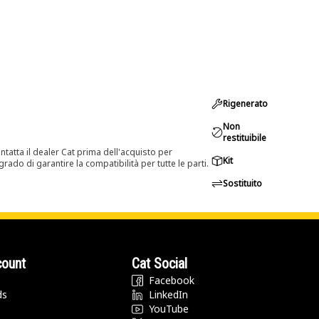
Rigenerato
Non
restituibile
tatta il dealer Cat prima dell'acquisto per
Kit
rado di garantire la compatibilità per tutte le parti.
Sostituito
count
Cat Social
Facebook
ds
LinkedIn
YouTube