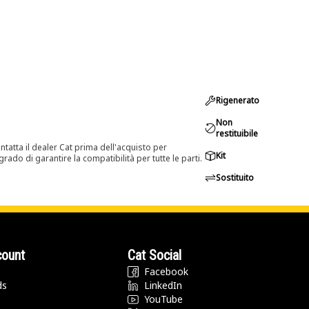
Rigenerato
Non
restituibile
tatta il dealer Cat prima dell'acquisto per
Kit
rado di garantire la compatibilità per tutte le parti.
Sostituito
count
Cat Social
Facebook
ds
LinkedIn
YouTube