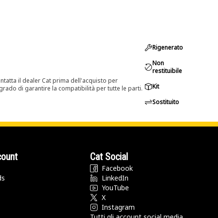
Rigenerato
Non
restituibile
tatta il dealer Cat prima dell'acquisto per
Kit
rado di garantire la compatibilità per tutte le parti.
Sostituito
count
Cat Social
Facebook
ds
LinkedIn
YouTube
X
Instagram
Tutti gli account social media