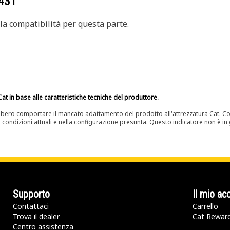
431
a compatibilità per questa parte.
at in base alle caratteristiche tecniche del produttore.
bero comportare il mancato adattamento del prodotto all'attrezzatura Cat. Con
e condizioni attuali e nella configurazione presunta. Questo indicatore non è in g
Supporto
Il mio ac
Contattaci
Carrello
Trova il dealer
Cat Rewar
Centro assistenza