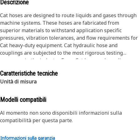
Descrizione
Cat hoses are designed to route liquids and gases through
machine systems. These hoses are fabricated from
superior materials to withstand application specific
pressures, vibration tolerances, and flow requirements for
Cat heavy-duty equipment. Cat hydraulic hose and
couplings are subjected to the most rigorous testing
processes in the industry. Every Cat hose and coupling
combination is tested as a system to ensure a perfect fit
Caratteristiche tecniche
that yields maximum safety and dependability.
Unità di misura
Modelli compatibili
Al momento non sono disponibili informazioni sulla
compatibilità per questa parte.
Informazioni sulla garanzia