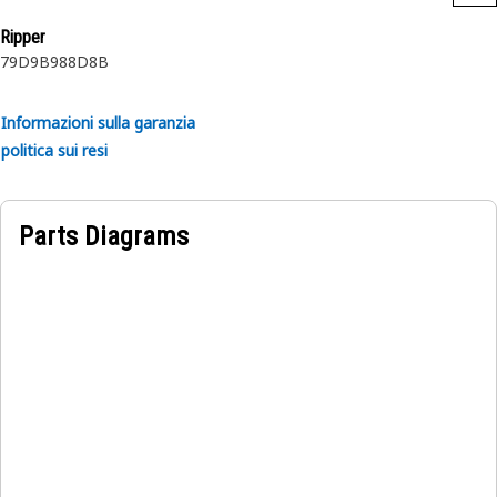
Ripper
7
9D
9B
9
8
8D
8B
Informazioni sulla garanzia
politica sui resi
Parts Diagrams