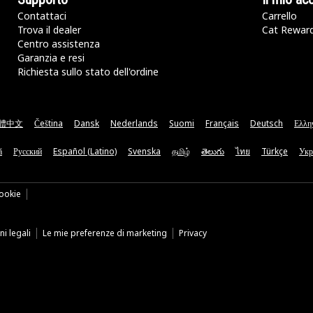
Contattaci
Carrello
Trova il dealer
Cat Rewar
Centro assistenza
Garanzia e resi
Richiesta sullo stato dell'ordine
體中文
Čeština
Dansk
Nederlands
Suomi
Français
Deutsch
Ελλη
ă
Русский
Español (Latino)
Svenska
தமிழ்
తెలుగు
ไทย
Türkçe
Укр
ookie
i legali
Le mie preferenze di marketing
Privacy