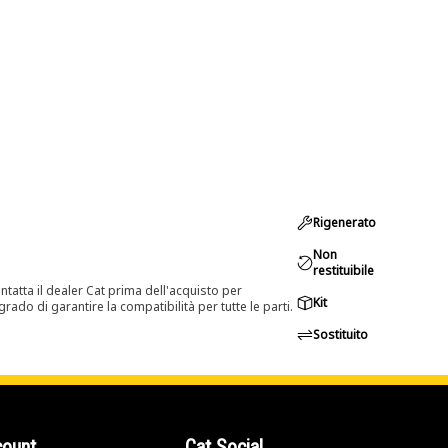
Rigenerato
Non
restituibile
tatta il dealer Cat prima dell'acquisto per
Kit
rado di garantire la compatibilità per tutte le parti.
Sostituito
count
Cat Social