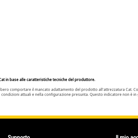
at in base alle caratteristiche tecniche del produttore.
bero comportare il mancato adattamento del prodotto all'attrezzatura Cat. Con
e condizioni attuali e nella configurazione presunta. Questo indicatore non è in g
Supporto
Il mio ac