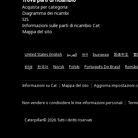
Acquista per categoria
Diagramma dei ricambi
SIS
Informazioni sulle parti di ricambio Cat
Mappa del sito
United States English
العربية
বাংলা
Български
简体中文
繁
ಕನ್ನಡ
한국어
Norsk
Polski
Português Do Brasil
Român
Informazioni su Cat
Mappa del sito
Aggiorna impostazioni c
Non vendere o condividere le mie informazioni personali
Termin
Caterpillar© 2026 Tutti i diritti riservati