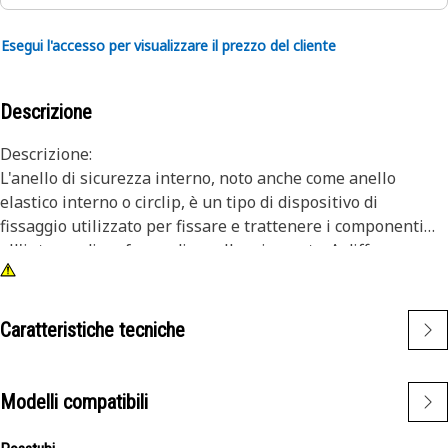
Esegui l'accesso per visualizzare il prezzo del cliente
Descrizione
Descrizione:
L'anello di sicurezza interno, noto anche come anello
elastico interno o circlip, è un tipo di dispositivo di
fissaggio utilizzato per fissare e trattenere i componenti
all'interno di un foro o di un alloggiamento. A differenza
degli anelli elastici esterni, che si inseriscono su un albero
o un perno, gli anelli elastici interni sono installati
all'interno di un foro o di una scanalatura per mantenere i
Caratteristiche tecniche
componenti in posizione. Lo scopo principale di un anello
elastico interno è quello di impedire il movimento assiale o
lo spostamento dei componenti all'interno di un foro o di
Modelli compatibili
un alloggiamento. Agisce come un dispositivo di ritenzione,
tenendo saldamente in posizione componenti come